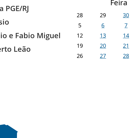
Feira
a PGE/RJ
28
29
30
sio
5
6
7
io e Fabio Miguel
12
13
14
19
20
21
rto Leão
26
27
28