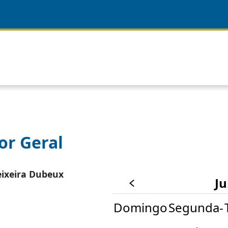
or Geral
eixeira Dubeux
Ju
Domingo
Segunda-