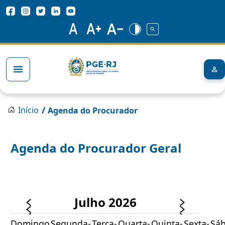
Pular para o conteúdo principal
Redes Sociais
Trilha de navegação
/
Início
Agenda do Procurador
Agenda do Procurador Geral
Julho 2026
Domingo
Segunda-
Terça-
Quarta-
Quinta-
Sexta-
Sá