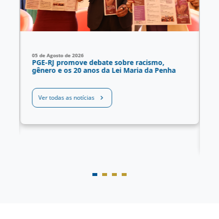
05 de Agosto de 2026
03
PGE-RJ promove debate sobre racismo,
P
gênero e os 20 anos da Lei Maria da Penha
g
n
Es
do
Ver todas as notícias
e 