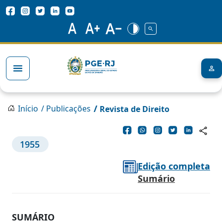
Pular para o conteúdo principal
Redes Sociais
Trilha de navegação
/
Início
/ Publicações
Revista de Direito
1955
Edição completa
Sumário
SUMÁRIO