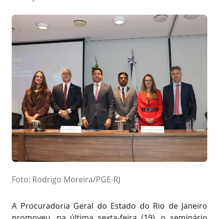
Foto: Rodrigo Moreira/PGE-RJ
Corpo
A Procuradoria Geral do Estado do Rio de Janeiro
promoveu, na última sexta-feira (19), o seminário