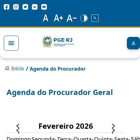
Pular para o conteúdo principal
Redes Sociais
Trilha de navegação
/
Início
Agenda do Procurador
Agenda do Procurador Geral
Fevereiro 2026
Domingo
Segunda-
Terça-
Quarta-
Quinta-
Sexta-
Sá